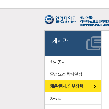
게시판
학사공지
졸업요건/학사일정
채용/행사/외부장학
자료실