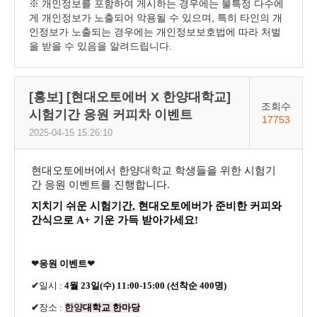
※ 개인정보를 포함하여 게시하는 경우에는 불특정 다수에
게 개인정보가 노출되어 악용될 수 있으며, 특히 타인의 개
인정보가 노출되는 경우에는 개인정보보호법에 따라 처벌
을 받을 수 있음을 알려드립니다.
[홍보] [현대오토에버 X 한양대학교]
조회수
시험기간 응원 커피차 이벤트
17753
2025-04-15 15:26:10
현대오토에버에서 한양
대학교
학생들을 위한 시험기
간 응원 이벤트를 진행합니다
.
지치기 쉬운 시험기간
,
현대오토에버가 준비한 커피와
간식으로
A+
기운 가득 받아가세요
!
❤
응원 이벤트
❤
✔
일시
:
4
월
23
일
(
수
) 11:00-15:00 (
선착순
400
명
)
✔
장소
:
한양
대학교
한마당