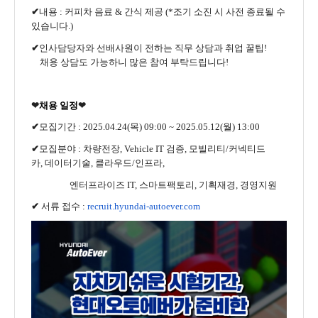
✔
내용
:
커피차 음료
&
간식 제공
(*
조기 소진 시 사전 종료될 수
있습니다
.)
✔
인사담당자와 선배사원이 전하는 직무 상담과 취업 꿀팁
!
채용 상담도 가능하니 많은 참여 부탁드립니다
!
❤
채용 일정
❤
✔
모집기간
: 2025.04.24(
목
) 09:00 ~ 2025.05.12(
월
) 13:00
✔
모집분야
:
차량전장
, Vehicle IT
검증
,
모빌리티
/
커넥티드
카
,
데이터기술
,
클라우드
/
인프라,
엔터프라이즈
IT,
스마트팩토리
,
기획재경
,
경영지원
✔
서류
접수
:
recruit.hyundai-autoever.com