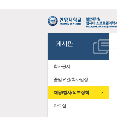
게시판
학사공지
졸업요건/학사일정
채용/행사/외부장학
자료실