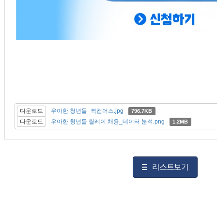
다운로드
우아한 청년들_퀵컴어스.jpg
796.7KB
다운로드
우아한 청년들 릴레이 채용_데이터 분석.png
1.2MB
리스트보기