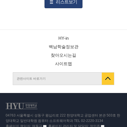
리스트보기
HY-in
백남학술정보관
찾아오시는길
사이트맵
관련사이트 바로가기
04763 서울특별시 성동구 왕십리로 222 한양대학교 공업센터 본관 503호 한
양대학교 일반대학원 컴퓨터·소프트웨어학과 TEL 02-2220-3134
홈페이지 책임자: 채동규
, 홈페이지 관리자 및 담당자: 정민주
이
이