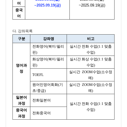
어
~2025.09.19(금)
~2025.09.19(금)
중국
어
다. 강좌목록
구분
강좌명
비고
전화영어
(
북미
/
필리
실시간 전화 수업
(1:1
맞춤
핀
)
수업
)
화상영어
(
북미
/
필리
실시간 화상 수업
(1:1
맞춤
핀
)
수업
)
영어과
정
실시간 ZOOM수업(소수정
TOEFL
예)
원어민영어회화(기
실시간 ZOOM수업(소수정
초/중급)
예)
일본어
전화일본어
과정
실시간 전화 수업
(1:1
맞춤
수업
)
중국어
전화중국어
과정