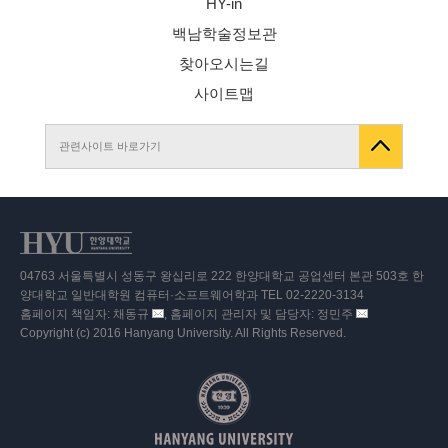
HY-in
백남학술정보관
찾아오시는길
사이트맵
관련사이트 바로가기
04763 서울특별시 성동구 왕십리로 222 한양대학교 공업센터 본관 503호 한
양대학교 일반대학원 컴퓨터·소프트웨어학과 TEL 02-2220-3134
홈페이지 책임자: 채동규
, 홈페이지 관리자 및 담당자: 정민주
이
이
Copyright (c) 2016 Hanyang University. All Rights Reserved.
메
메
일
일