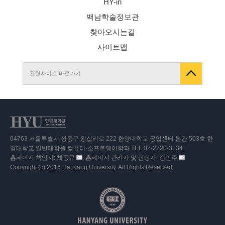
HY-in
백남학술정보관
찾아오시는길
사이트맵
관련사이트 바로가기
04763 서울특별시 성동구 왕십리로 222 한양대학교 공업센터 본관 503호 한
양대학교 일반대학원 컴퓨터·소프트웨어학과 TEL 02-2220-3134
홈페이지 책임자: 채동규
, 홈페이지 관리자 및 담당자: 정민주
이
이
Copyright (c) 2016 Hanyang University. All Rights Reserved.
메
메
일
일