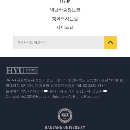
HY-in
백남학술정보관
찾아오시는길
사이트맵
관련사이트 바로가기
04763 서울특별시 성동구 왕십리로 222 한양대학교 공업센터 본관 503호 한
양대학교 일반대학원 컴퓨터·소프트웨어학과 TEL 02-2220-3134
홈페이지 책임자: 채동규
, 홈페이지 관리자 및 담당자: 정민주
이
이
Copyright (c) 2016 Hanyang University. All Rights Reserved.
메
메
일
일