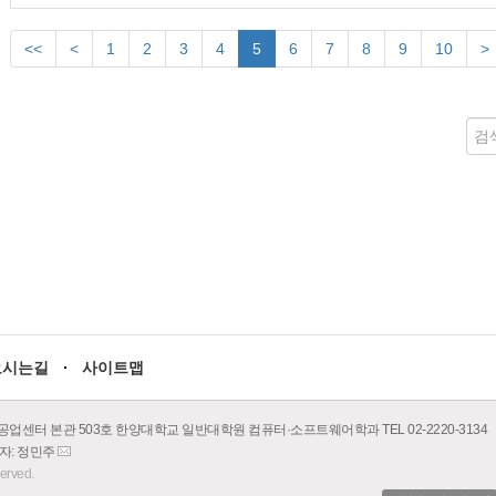
<<
<
1
2
3
4
5
6
7
8
9
10
>
오시는길
사이트맵
공업센터 본관 503호 한양대학교 일반대학원 컴퓨터·소프트웨어학과 TEL 02-2220-3134
당자: 정민주
이
served.
메