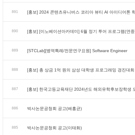
891
[홍보] 2024 콘텐츠유니버스 코리아 뷰티 AI 아이디어톤 
890
[홍보] [이노베이션아카데미] 6월 정기 투어 프로그램(연중
889
[STCLab][병역특례/전문연구요원] Software Engineer
888
[홍보] 총 상금 1억 원의 삼성 대학생 프로그래밍 경진대회
887
[홍보] 한국고등교육재단 2024년도 해외유학후보장학생 
886
박사논문공청회 공고(배홍균)
885
박사논문공청회 공고(이태화)