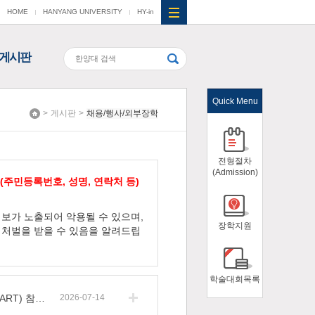
HOME
HANYANG UNIVERSITY
HY-in
게시판
Quick Menu
>
게시판
>
채용/행사/외부장학
Home
전형절차
(Admission)
(주민등록번호, 성명, 연락처 등)
보가 노출되어 악용될 수 있으며,
장학지원
처벌을 받을 수 있음을 알려드립
학술대회목록
[홍보] 2026-1학기 HY-BK21 프로그램 수기 공모전(HY-START) 참여 안내
2026-07-14