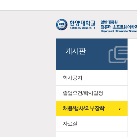
게시판
학사공지
졸업요건/학사일정
채용/행사/외부장학
자료실