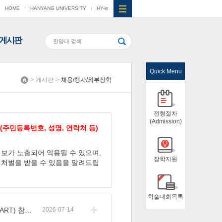
HOME
HANYANG UNIVERSITY
HY-in
게시판
Quick Menu
>
게시판
>
채용/행사/외부장학
Home
전형절차
(Admission)
(주민등록번호, 성명, 연락처 등)
보가 노출되어 악용될 수 있으며,
장학지원
처벌을 받을 수 있음을 알려드립
학술대회목록
[홍보] 2026-1학기 HY-BK21 프로그램 수기 공모전(HY-START) 참여 안내
2026-07-14