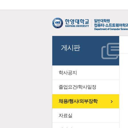
게시판
학사공지
졸업요건/학사일정
채용/행사/외부장학
자료실