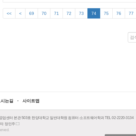
<<
<
69
70
71
72
73
74
75
76
77
오시는길
사이트맵
공업센터 본관 503호 한양대학교 일반대학원 컴퓨터·소프트웨어학과 TEL 02-2220-3134
당자: 정민주
이
served.
메