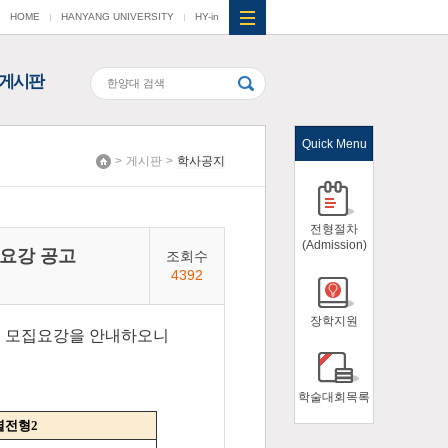
HOME
HANYANG UNIVERSITY
HY-in
게시판
Quick Menu
>
게시판
>
학사공지
Home
전형절차
(Admission)
집요강 공고
조회수
4392
장학지원
 및 모집요강을 안내하오니
학술대회목록
별전형2