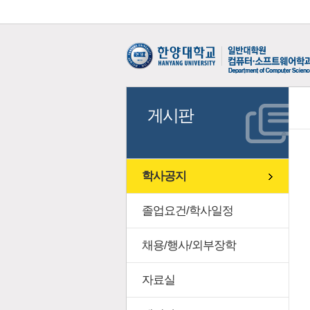
게시판
학사공지
졸업요건/학사일정
채용/행사/외부장학
자료실