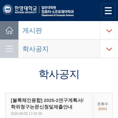
사이트
맵 열기
게시판
Home
학사공지
학사공지
[블록체인융합] 2025-2연구계획서/
조회수
학위청구논문신청및제출안내
8344
2025-09-03 17:24:28