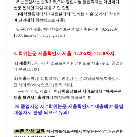
※ 논문심사는 합격하였으나 종합시험 불합격자는 이번학기
논문 온라인 파일 제출 하면 안됨
(대학원홈페이지->자료실에서 "인쇄본 제출 포기서" 작성하
여 단과대학 행정팀으로 제출)
※
온라인 제출: 백남학술정보관 학술기획운영팀
(02-2220-
1367, lunar72@hanyang.ac.kr)
6.
학위논문 제출확인서 제출:
12.23(화) 17:00까지
1) 제출처 :
공과대학 소프트웨어행정팀으로 제출 (주소: 공업센
터 본관 503호)
2) 제출서류:
논
문합격자는 인준된 논문 파일을
백남학술정보
관 사이트(Web) 업로드(등록) 하며,
온라인 파일 제출 시
백남학술정보관 사이트에서 "학위논문
제출 확인서" 출력
하
여 행정팀에
제출해야 함
※ 졸업사정 시 "학위논문 제출확인서" 제출해야 졸업
대상자로 판명 되므로 유의!
[논문 작성 교육
백남학술정보관에서 학위논문작성과 관련한