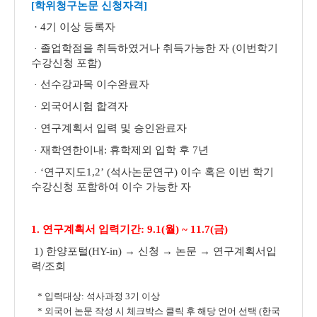
[학위청구논문 신청자격]
·
4
기 이상 등록자
졸업학점을 취득하였거나 취득가능한 자
(
이번학기
·
수강신청 포함
)
선수강과목 이수완료자
·
외국어시험 합격자
·
연구계획서 입력 및 승인완료자
·
재학연한이내
:
휴학제외 입학 후
7
년
·
‘
연구지도
1,2’ (석사논문연구) 이수 혹은
이번 학기
·
수강신청 포함하여
이수 가능한 자
1. 연구계획서 입력기간:
9.1(월) ~ 11.7(금)
1) 한양포털(HY-in) → 신청 → 논문 → 연구계획서입
력/조회
*
입력대상: 석사과정 3기 이상
*
외국어 논문 작성 시 체크박스 클릭 후 해당 언어 선택 (한국