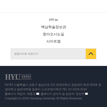
HY-in
백남학술정보관
찾아오시는길
사이트맵
관련사이트 바로가기
04763 서울특별시 성동구 왕십리로 222 한양대학교 공업센터 본관 503호 한
양대학교 일반대학원 컴퓨터·소프트웨어학과 TEL 02-2220-3134
홈페이지 책임자: 채동규
, 홈페이지 관리자 및 담당자: 정민주
이
이
Copyright (c) 2016 Hanyang University. All Rights Reserved.
메
메
일
일