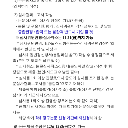
1) 논문심사회의록 작성 : 3회 이상 일시/장소 및 심사내용 기입
(간략하게 작성)
2) 심사결과보고서 작성
- 논문심사평 : 심사위원장이 기입(간단히)
- 논문 및 구술시험평가 : 심사위원이 각자 점수기입 및 날인
- 종합판정 : 합격 또는 불합격 반드시 기입 할 것
※
심사위원변경/심사취소는 11
.21(금
)
까지 가능
* 심사위원변경: HY-in -> 신청->논문->심사위원변경신청/조
회에서 변경 입력 및 저장 ->
심사위원변경신청서(붙임파일 참고) 작성 후 행정팀으로 제
출 (본인/지도교수 날인 필수)
* 심사취소: 논문심사취소신청서(붙임파일 참고) 작성 후 행
정팀으로 제출 (본인/지도교수
날인 필수)
*
심사를 1회 이상 진행했으나 중도에 심사를 포기한 경우, 논
문심사결과보고서를 "불합격"으로 기재
하여
제출해야함 (불합격(심사취소), 불합격(심사미진행)의 경우
심사비가 지급되지 않으므로
심사를 1회 이상 진행한 경우에는 이와 같이 처리)
*
금학기 심사취소 학생이 다음 학기에 논문심사를 받기 위해
서는
해당 학기
학위청구논문 신청
기간에 재신청
해야 함
※
논문 제목 수정은 12월 12일(금)까지 가능