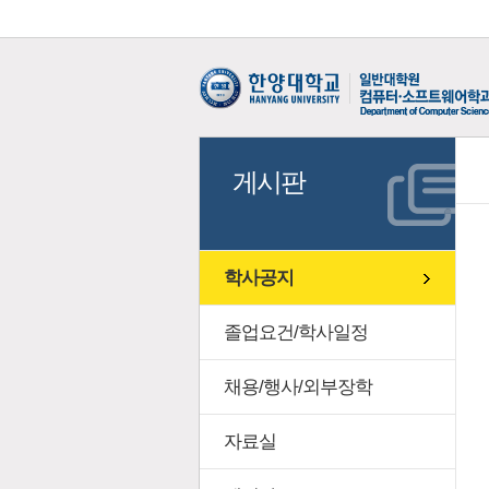
게시판
학사공지
졸업요건/학사일정
채용/행사/외부장학
자료실