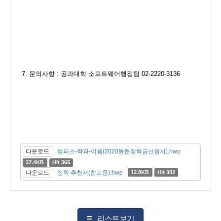
7.
문의사항
: 공
과대학 소프트웨어행정팀
02-2220-3136
다운로드
캠퍼스-학과-이름(2020동문장학금신청서).hwp
37.4KB
Hit 365
다운로드
장학 추천서(참고용).hwp
12.8KB
Hit 382
리스트보기