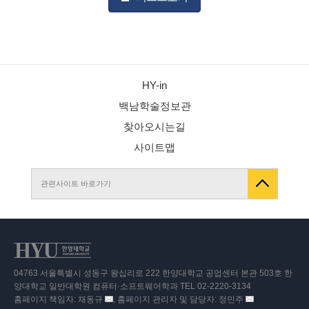
HY-in
백남학술정보관
찾아오시는길
사이트맵
관련사이트 바로가기
04763 서울특별시 성동구 왕십리로 222 한양대학교 공업센터 본관 503호 한
양대학교 일반대학원 컴퓨터·소프트웨어학과 TEL 02-2220-3134
홈페이지 책임자: 채동규
, 홈페이지 관리자 및 담당자: 정민주
이
이