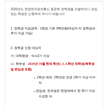
2020년도 한양전자정보통신 동문회 장학생을 선발하오니 관심
있는 학생은 신청하여 주시기 바랍니다
.
1.
장학금 지급금액
: 1
명당 기본 3백만원
(
대상자 타 장학금과
추가 지급 가능
)
2.
장학금 신청 대상자
가
.
대학원생
:
석사
2
기 이상
나
.
학부생
:
2020
년 10월 현재 학년
2, 3, 4,
학년 재학생
(
복학생
및 편입생 포함
)
→ 1학년 제외, 2
학년은 전공
1
학기 이상 이수
자
→편입생, 전과생은 한양대에서 한 학기 이상
수강한 자