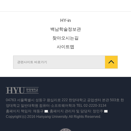
HY-in
백남학술정보관
찾아오시는길
사이트맵
관련사이트 바로가기
04763 서울특별시 성동구 왕십리로 222 한양대학교 공업센터 본관 503호 한
양대학교 일반대학원 컴퓨터·소프트웨어학과 TEL 02-2220-3134
홈페이지 책임자: 채동규
, 홈페이지 관리자 및 담당자: 정민주
이
이
Copyright (c) 2016 Hanyang University. All Rights Reserved.
메
메
일
일