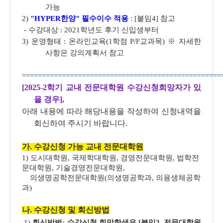
가능
2)
"HYPER한양" 필수이수 적용
: [붙임4] 참고
- 수강대상 : 2021학년도 후기 신입생부터
3) 운영형태 : 온라인교육(1학점 P/F교과목) ※ 자세한
사항은 강의계획서 참고
==============================
==================
==
[
2025
-2학기 교내 전문대학원 수강신청희망자
가 있
을 경우],
아래 내용에 따라 해당내용을 작성하여 신청내역을
회신하여 주시기 바랍니다.
가. 수강신청 가능 교내 전문대학원
1) 도시대학원, 국제학대학원, 경영전문대학원, 법학전
문대학원, 기술경영전문대학원,
의생명공학전문대학원(의생명공학과, 의용생체공학
과)
나. 수강신청 및 회신방법
1)
회신방법: 수강신청 희망학생은 [
붙임2. 전문대학원