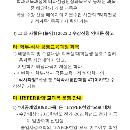
- 학과교육과정에 타과전공인정과목으로 등재된 과목
중 해당학기 개설 과목은
학생 수강
신청 페이지의 기본수업 하단의 "타과전공
인정과목" 목록에서 확인 가능
4) 그 외 사항은 [붙임1] 2025-2 수강신청 안내문 참고
라. 학부-석사 공통교육과정 과목
1) 해당학과 및 수강대상:
학부생/대학원생 상호수강허
용과목 지정내역이 있고,
이번학기 해당과목이 개설된 학과
- 이번학기 학부-석사 공통교육과정 해당학과의
"석사과정"
학생 및
"석박사통합과정
4기이하
"만 수
강신청 가능
마.
HYPER한양
교과목 운영 안내
1) "이공계열R&D과목"은
"HYPER한양"으로 대체
- 수강대상 : 2015학년도 전기~2021학년도 전기 이공
계 일반학과 신입생
- 졸업사정조회의 "HYPER한양"으로 이수여부 확인