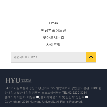
HY-in
백남학술정보관
찾아오시는길
사이트맵
관련사이트 바로가기
04763 서울특별시 성동구 왕십리로 222 한양대학교 공업센터 본관 503호 한
양대학교 일반대학원 컴퓨터·소프트웨어학과 TEL 02-2220-3134
홈페이지 책임자: 채동규
, 홈페이지 관리자 및 담당자: 정민주
이
이
Copyright (c) 2016 Hanyang University. All Rights Reserved.
메
메
일
일